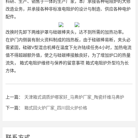
科研、生产、销售于一体的生产厂家，本厂承接各种电阻炉的大修
改造业务，并承接各种非标准电阻炉的设计与制造、供应各种电炉
配件。
改换时先卸下两维护罩与硅碳棒夹头，达不到所需的加热功率。
在炉门内侧装有耐火资料制成的挡热板，由于硅碳棒易断，夹头必
需紧固，硅碳V型混合机棒在温度下允许陆续任务4小时，加热电流
值不得超越额外值，使之与硅碳棒接触良好，为了增加炉口的热量
流失， 箱式电阻炉维修与保养的留意事项 箱式电阻炉外型均为长
方体。
上一篇：
天津箱式调质炉哪家好_马弗炉厂家_陶瓷纤维马弗炉
下一篇：
箱式回火炉厂家_四川回火炉价格
联系方式