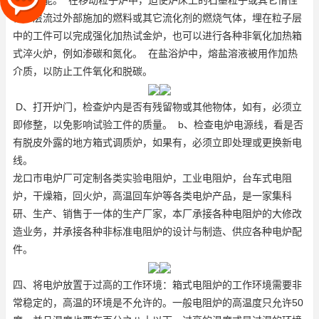
机械性能。 在移动粒子炉中，迫使炉床上的石墨粒子或其它惰性
粒子层流过外部施加的燃料或其它流化剂的燃烧气体，埋在粒子层
中的工件可以完成强化加热
试金炉
，也可以进行各种非氧化加热
箱
式淬火炉
，例如渗碳和氮化。 在盐浴炉中，熔盐溶液被用作加热
介质，以防止工件氧化和脱碳。
D、打开炉门，检查炉内是否有残留物或其他物体，如有，必须立
即修整，以免影响试验工件的质量。 b、检查电炉电源线，看是否
有脱皮外露的地方
箱式调质炉
，如果有，必须立即处理或更换新电
线。
龙口市电炉厂可定制各类实验电阻炉，工业电阻炉，台车式电阻
炉，干燥箱，回火炉，高温回车炉等各类电炉产品，是一家集科
研、生产、销售于一体的生产厂家，本厂承接各种电阻炉的大修改
造业务，并承接各种非标准电阻炉的设计与制造、供应各种电炉配
件。
四、将电炉放置于过高的工作环境：
箱式电阻炉
的工作环境需要非
常稳定的，高温的环境是不允许的。一般电阻炉的高温度只允许50