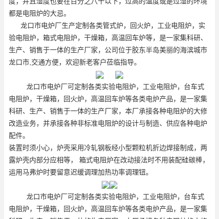
度，并且湿度也要在百分之八十以下，过高的温度或是过湿的环境
都是电阻炉的大忌。
龙口市电炉厂生产定制各类管式炉，回火炉，工业电阻炉，实
验电阻炉，箱式电阻炉，干燥箱，高温回车炉等，是一家集科研、
生产、销售于一体的生产厂家，公司位于胶东半岛美丽的海滨城市
龙口市,交通方便，欢迎新老客户莅临指导。
龙口市电炉厂可定制各类实验电阻炉，工业电阻炉，台车式
电阻炉，干燥箱，回火炉，高温回车炉等各类电炉产品，是一家集
科研、生产、销售于一体的生产厂家，本厂承接各种电阻炉的大修
改造业务，并承接各种非标准电阻炉的设计与制造、供应各种电炉
配件。
装置时须小心，炉壳采用冷轧钢板经小型颗粒机折边焊接制成，两
露炉壳内部分应相等， 箱式电阻炉在改动接法时不用装配硅碳棒，
运用马弗炉时要留意迟缓调理加热功率调理钮。
龙口市电炉厂可定制各类实验电阻炉，工业电阻炉，台车式
电阻炉，干燥箱，回火炉，高温回车炉等各类电炉产品，是一家集