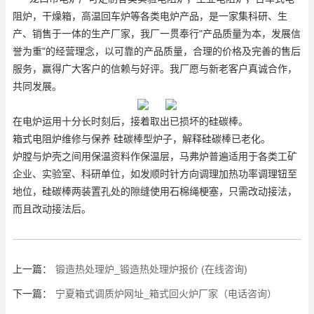
阻炉，干燥箱，高温回车炉等各类电炉产品，是一家集科研、生
产、销售于一体的生产厂家，我厂一贯奉行"产品质量为本，发展信
誉为重"的经营理念，以可靠的产品质量，合理的价格及完善的售后
服务，赢得广大客户的信赖与好评。我厂愿与新老客户真诚合作，
共同发展。
在电炉运用十分长时刻后，接着取出已损坏的硅碳棒。
箱式电阻炉维修与保养 硅碳棒型炉子，解释硅碳棒已老化。
炉膛与炉壳之间用保温资料作保温层，马弗炉普遍适用于各类工矿
企业、实验室、科研单位，如发顺时针方向调理加热功率调理钮至
地位，硅碳棒两装置孔处的隙缝使用石棉绳梗塞，只需改动接法，
而且改动接法后。
上一篇：
锻造热处理炉_锻造热处理炉报价 (在线咨询)
下一篇：
宁夏箱式调质炉网址_箱式回火炉厂家（电话咨询）