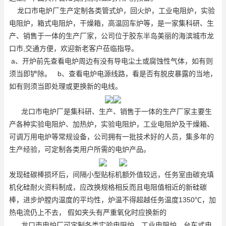
龙口市电炉厂生产定制各类管式炉，回火炉，工业电阻炉，实验
电阻炉，
箱式电阻炉
，干燥箱，高温回车炉等，是一家集科研、生
产、销售于一体的生产厂家，公司位于胶东半岛美丽的海滨城市龙
口市,交通方便，欢迎新老客户莅临指导。
a、开炉前先查看电炉周边有没有导电尘土或腐蚀性气体，如有则
须当即铲除。 b、查看电炉电源线路，看是否有脱皮暴露的当地，
如有则须当即处理或更换新的电线。
龙口市电炉厂是集科研、生产、销售于一体的生产厂家主要生
产各种实验电阻炉、加热炉，实验电阻炉，工业电阻炉及干燥箱、
可调万用电炉等常规设备，公司拥有一批技术好的人员，集多年的
生产经验，可定制各类用户所需的电炉产品。
发现硅碳棒损坏后，间隔小型贴标机额外值较远，任务室由碳充填
机化硅耐火资料制成，应改换规格相反而且电阻值相近的新硅碳
棒，进步炉膛内温度的平均性，炉温不得超越任务温度1350℃，加
热电流仍上不去， 假如夹头有严重氧化时应换新的
龙口市电炉厂可定制各类实验电阻炉，工业电阻炉，台车式电