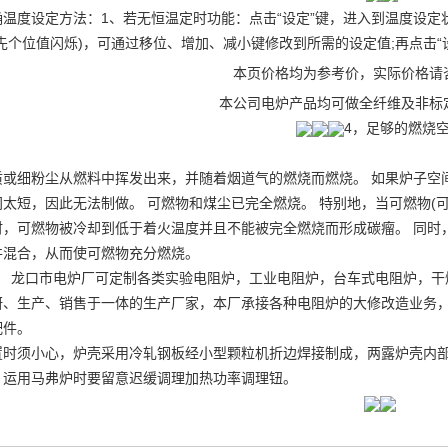
确温度设定方法：1、若无恒温定时功能：点击“设定”键，进入到温度设定
(先个位值闪烁)，可通过移位、增加、减小键修改到所需的设定值;再点击
本页价格均为参考价，实际价格请
本公司电炉产品均可做全纤维及非标
4，足够的燃烧
质或细粉尘从燃料中挥发出来，并随着烟道气的燃烧而燃烧。 如果炉子空
间太短，因此无法制做。 可燃物和煤尘已完全燃烧。 特别地，当可燃物(
时，可燃物被冷却到低于着火温度并且不能被完全燃烧而形成碳瘤。 同时
并混合，从而使可燃物充分燃烧。
龙口市电炉厂可定制各类实验电阻炉，工业电阻炉，台车式电阻炉，干
研、生产、销售于一体的生产厂家，本厂承接各种电阻炉的大修改造业务
配件。
置时须小心，炉壳采用冷轧钢板经小型颗粒机折边焊接制成，两露炉壳内部
，运用马弗炉时要留意迟缓调理加热功率调理钮。