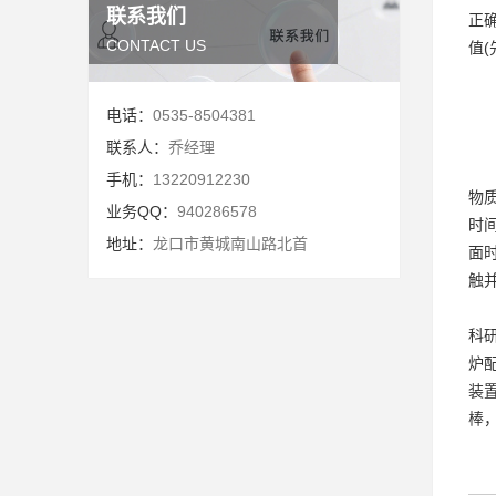
联系我们
正
CONTACT US
值
电话：
0535-8504381
联系人：
乔经理
手机：
13220912230
物
业务QQ：
940286578
时
地址：
龙口市黄城南山路北首
面
触
科
炉
装
棒