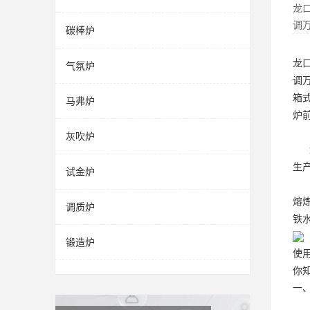
龙
调
碳棒炉
龙
气氛炉
调
箱
马弗炉
炉
灰吹炉
生
试金炉
熔
调质炉
铁
锻造炉
使
你
一