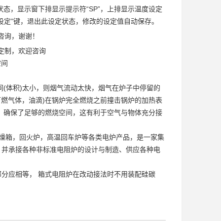
状态，显示窗下排显示提示符“SP”，上排显示温度设定
“设定”键，退出此设定状态，修改的设定值自动保存。
咨询，谢谢！
定制，欢迎咨询
空间
间(体积)太小，则烟气流动太快，烟气在炉子中停留的
可燃气体，油滴)在锅炉完全燃烧之前撞击锅炉的加热表
，确保了足够的燃烧空间，这有利于空气与物体充分接
燥箱，回火炉，高温回车炉等各类电炉产品，是一家集
，并承接各种非标准电阻炉的设计与制造、供应各种电
分应相等， 箱式电阻炉在改动接法时不用装配硅碳