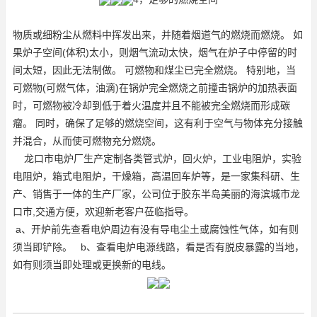
物质或细粉尘从燃料中挥发出来，并随着烟道气的燃烧而燃烧。 如
果炉子空间(体积)太小，则烟气流动太快，烟气在炉子中停留的时
间太短，因此无法制做。 可燃物和煤尘已完全燃烧。 特别地，当
可燃物(可燃气体，油滴)在锅炉完全燃烧之前撞击锅炉的加热表面
时，可燃物被冷却到低于着火温度并且不能被完全燃烧而形成碳
瘤。 同时，确保了足够的燃烧空间，这有利于空气与物体充分接触
并混合，从而使可燃物充分燃烧。
龙口市电炉厂生产定制各类管式炉，回火炉，工业电阻炉，实验
电阻炉，箱式电阻炉，干燥箱，高温回车炉等，是一家集科研、生
产、销售于一体的生产厂家，公司位于胶东半岛美丽的海滨城市龙
口市,交通方便，欢迎新老客户莅临指导。
a、开炉前先查看电炉周边有没有导电尘土或腐蚀性气体，如有则
须当即铲除。 b、查看电炉电源线路，看是否有脱皮暴露的当地，
如有则须当即处理或更换新的电线。