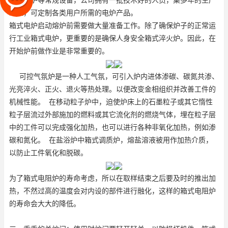
万用电炉等常规设备，公司拥有一批技术好的人员，集多年的生产
经验，可定制各类用户所需的电炉产品。
箱式电炉启动熔炉前需要做大量准备工作。除了确保炉子的正常运
行
工业箱式电炉
，更重要的是确保人身安全
箱式淬火炉
。因此，在
开始炉前做作业是非常重要的。
可控气氛炉是一种人工气氛，可引入炉内进体渗碳、碳氮共渗、
光亮淬火、正火、退火等热处理。以便改变金相组织并改善工件的
机械性能。 在移动粒子炉中，迫使炉床上的石墨粒子或其它惰性
粒子层流过外部施加的燃料或其它流化剂的燃烧气体，埋在粒子层
中的工件可以完成强化加热，也可以进行各种非氧化加热，例如渗
碳和氮化。 在盐浴炉中
箱式调质炉
，熔盐溶液被用作加热介质，
以防止工件氧化和脱碳。
为了
箱式电阻炉
的寿命考虑，所以在取样结束之后要及时的推出加
热，不然过高的温度会对内设的部件进行融化，这样的箱式电阻炉
的寿命会大大的降低。