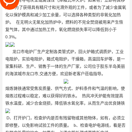
围是否有导电灰尘或腐蚀性气体
箱式淬火炉
。如果有，立即将其移
除。 为了获得具有精尺寸和光滑外观的工件，或者为了减少金属氧
化以保护模具和减少加工余量，可以选择各种类型的非氧化加热
炉。 在无明火无氧化加热炉中，燃料的不完全焚烧被用来产生恢
复气体，其中通过加热工件，氧化燃烧损失率可以降低到小于
0.3%。
龙口市电炉厂生产定制各类管式炉，回火炉
箱式调质炉
，工业
电阻炉，实验电阻炉，
箱式电阻炉
，干燥箱，高温回车炉等，是一
家集科研、生产、销售于一体的生产厂家，公司位于胶东半岛美丽
的海滨城市龙口市,交通方便，欢迎新老客户莅临指导。
熔炼铸铁通常受焦炭质量、供气方式、炉料条件和气温的影响，使
熔炼过程难以稳定，难以获得好的铁水。 热风冲天炉能有效提高
铁水温度，减少合金烧损，降低铁水氧化率，从而生产出优良铸铁
D、打开炉门，检查炉内是否有残留物或其他物体，如有，必须立
即修整，以免影响试验工件的质量。 b、检查电炉电源线，看是否