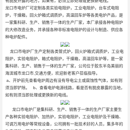
有脱皮外露的地方，如果有，必须立即处理或更换新电线。
龙口市电炉厂可定制各类实验电阻炉，工业电阻炉，台车式电阻
炉，干燥箱，回火炉
箱式调质炉
，高温回车炉等各类电炉产品，是
一家集科研、生产、销售于一体的生产厂家，本厂承接各种电阻炉
的大修改造业务，并承接各种非标准电阻炉的设计与制造、供应各
种电炉配件。
龙口市电炉厂生产定制各类管式炉，回火炉
箱式调质炉
，工业电
阻炉，实验电阻炉，箱式电阻炉，干燥箱，高温回车炉等，是一家
集科研、生产、销售于一体的生产厂家，公司位于胶东半岛美丽的
海滨城市龙口市,交通方便，欢迎新老客户莅临指导。
a、开炉前先查看电炉周边有没有导电尘土或腐蚀性气体，如有则
须当即铲除。 b、查看电炉电源线路，看是否有脱皮暴露的当地，
如有则须当即处理或更换新的电线。
龙口市电炉厂是集科研、生产、销售于一体的生产厂家主要生
产各种实验电阻炉、加热炉，实验电阻炉，工业电阻炉及干燥箱、
可调万用电炉等常规设备，公司拥有一批技术好的人员，集多年的