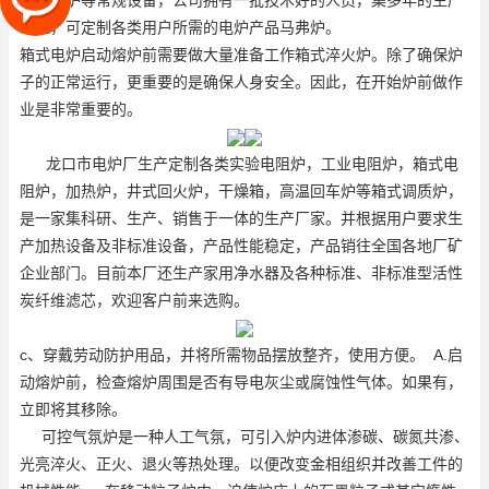
万用电炉等常规设备，公司拥有一批技术好的人员，集多年的生产
经验，可定制各类用户所需的电炉产品
马弗炉
。
箱式电炉启动熔炉前需要做大量准备工作
箱式淬火炉
。除了确保炉
子的正常运行，更重要的是确保人身安全。因此，在开始炉前做作
业是非常重要的。
龙口市电炉厂生产定制各类实验电阻炉，工业电阻炉，
箱式电
阻炉
，加热炉，井式回火炉，干燥箱，高温回车炉等
箱式调质炉
，
是一家集科研、生产、销售于一体的生产厂家。并根据用户要求生
产加热设备及非标准设备，产品性能稳定，产品销往全国各地厂矿
企业部门。目前本厂还生产家用净水器及各种标准、非标准型活性
炭纤维滤芯，欢迎客户前来选购。
c、穿戴劳动防护用品，并将所需物品摆放整齐，使用方便。 A.启
动熔炉前，检查熔炉周围是否有导电灰尘或腐蚀性气体。如果有，
立即将其移除。
可控气氛炉是一种人工气氛，可引入炉内进体渗碳、碳氮共渗、
光亮淬火、正火、退火等热处理。以便改变金相组织并改善工件的