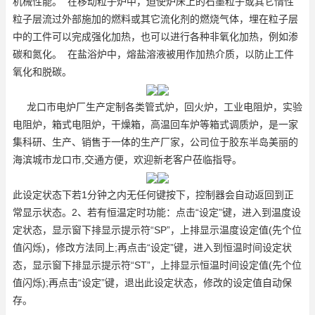
机械性能。 在移动粒子炉中，迫使炉床上的石墨粒子或其它惰性
粒子层流过外部施加的燃料或其它流化剂的燃烧气体，埋在粒子层
中的工件可以完成强化加热，也可以进行各种非氧化加热，例如渗
碳和氮化。 在盐浴炉中，熔盐溶液被用作加热介质，以防止工件
氧化和脱碳。
龙口市电炉厂生产定制各类管式炉，回火炉，工业电阻炉，实验
电阻炉，箱式电阻炉，干燥箱，高温回车炉等
箱式调质炉
，是一家
集科研、生产、销售于一体的生产厂家，公司位于胶东半岛美丽的
海滨城市龙口市,交通方便，欢迎新老客户莅临指导。
此设定状态下若1分钟之内无任何键按下，控制器会自动返回到正
常显示状态。2、若有恒温定时功能：点击“设定”键，进入到温度设
定状态，显示窗下排显示提示符“SP”，上排显示温度设定值(先个位
值闪烁)，修改方法同上;再点击“设定”键，进入到恒温时间设定状
态，显示窗下排显示提示符“ST”，上排显示恒温时间设定值(先个位
值闪烁);再点击“设定”键，退出此设定状态，修改的设定值自动保
存。