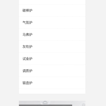
碳棒炉
气氛炉
马弗炉
灰吹炉
试金炉
调质炉
锻造炉