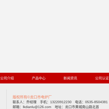
公司介绍
产品中心
新闻资讯
公司认证
版权所有©龙口市电炉厂
联系人：乔经理 手机：13220912230 电话：0535-850438
邮箱：lkdianlu@126.com 地址：龙口市黄城南山路北首