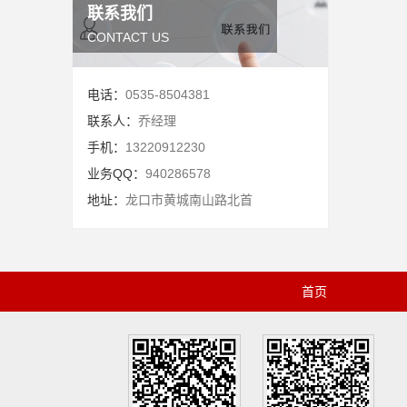
联系我们
CONTACT US
电话：
0535-8504381
联系人：
乔经理
手机：
13220912230
业务QQ：
940286578
地址：
龙口市黄城南山路北首
首页